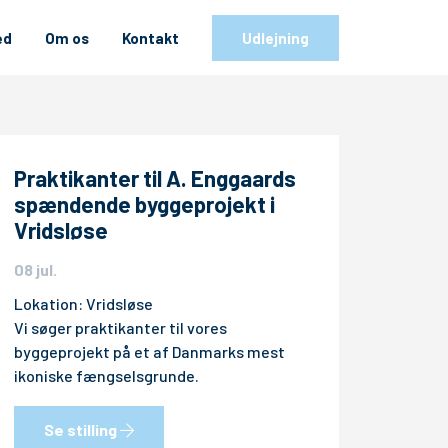
ed
Om os
Kontakt
Udlejning
Praktikanter til A. Enggaards
spændende byggeprojekt i
Vridsløse
08 jul.
Lokation: Vridsløse
Vi søger praktikanter til vores
byggeprojekt på et af Danmarks mest
ikoniske fængselsgrunde.
Se stilling