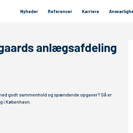
Nyheder
Referencer
Karriere
Ansvarligh
nggaards anlægsafdeling
team med godt sammenhold og spændende opgaver? Så er
ng i København.