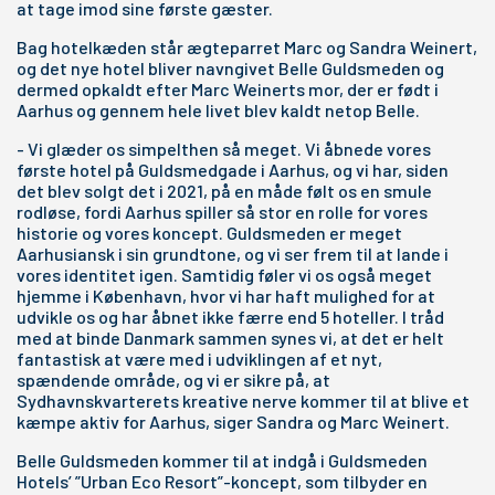
at tage imod sine første gæster.
Bag hotelkæden står ægteparret Marc og Sandra Weinert,
og det nye hotel bliver navngivet Belle Guldsmeden og
dermed opkaldt efter Marc Weinerts mor, der er født i
Aarhus og gennem hele livet blev kaldt netop Belle.
- Vi glæder os simpelthen så meget. Vi åbnede vores
første hotel på Guldsmedgade i Aarhus, og vi har, siden
det blev solgt det i 2021, på en måde følt os en smule
rodløse, fordi Aarhus spiller så stor en rolle for vores
historie og vores koncept. Guldsmeden er meget
Aarhusiansk i sin grundtone, og vi ser frem til at lande i
vores identitet igen. Samtidig føler vi os også meget
hjemme i København, hvor vi har haft mulighed for at
udvikle os og har åbnet ikke færre end 5 hoteller. I tråd
med at binde Danmark sammen synes vi, at det er helt
fantastisk at være med i udviklingen af et nyt,
spændende område, og vi er sikre på, at
Sydhavnskvarterets kreative nerve kommer til at blive et
kæmpe aktiv for Aarhus
, siger Sandra og Marc Weinert.
Belle Guldsmeden kommer til at indgå i Guldsmeden
Hotels’ ”Urban Eco Resort”-koncept, som tilbyder en