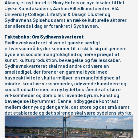
Akson, et nyt hotel til Moxy Hotels og nye lokaler til Det
Jyske Kunstakademi, Aarhus Billedkunstcenter, VIA
University College, Lifestyle & Design Cluster og
Sydhavnens Spisehus samt en række kulturelle aktører,
der allerede i dag er forankret i Sydhavnen.
Faktaboks: Om Sydhavnskvarteret
Sydhavnskvarteret bliver et ganske særligt
erhvervsområde, der kommer til at skille sig ud gennem
bydelens sociale mangfoldighed og nerve præget af
kunst, kulturproduktion, bevægelse og fællesskaber.
Sydhavnskvarteret skal med andre ord være en
smeltedigel, der forener en gammel bydel med
havneaktiviteter, kulturmiljøer, en mangfoldighed af
mindre, kreative virksomheder, udøvende kunstnere og
socialt udsatte med en ny bydel bestående af større
virksomheder og domiciler, levende byrum, kunst og
bevægelse i byrummet. Denne indbyggede kontrast
mellem det nye og det gamle, det store og det små samt
det etablerede og det spirende skal være bydelens styrke.