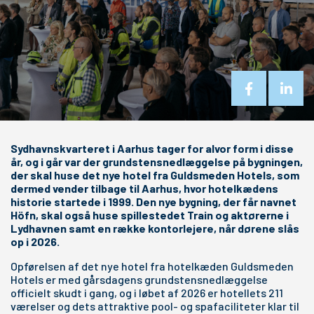
Sydhavnskvarteret i Aarhus tager for alvor form i disse
år, og i går var der grundstensnedlæggelse på bygningen,
der skal huse det nye hotel fra Guldsmeden Hotels, som
dermed vender tilbage til Aarhus, hvor hotelkædens
historie startede i 1999. Den nye bygning, der får navnet
Höfn, skal også huse spillestedet Train og aktørerne i
Lydhavnen samt en række kontorlejere, når dørene slås
op i 2026.
Opførelsen af det nye hotel fra hotelkæden Guldsmeden
Hotels er med gårsdagens grundstensnedlæggelse
officielt skudt i gang, og i løbet af 2026 er hotellets 211
værelser og dets attraktive pool- og spafaciliteter klar til