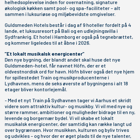
helhedsoplevelse inden for overnatning, signature
økologisk køkken samt pool- og spa-faciliteter – alt
sammen i luksuriøse og miljøbevidste omgivelser.
Guldsmeden Hotels består i dag af 9 hoteller fordelt på 4
lande, et luksusresort på Bali og en udlejningsvilla i
Sydfrankrig. Et hotel i Hamborg er også på tegnebrættet,
og kommer ligeledes til at åbne i 2026.
”Et lokalt musikalsk energicenter”
Den nye bygning, der blandt andet skal huse det nye
Guldsmeden-hotel, får navnet Höfn, der er et
oldvestnordisk ord for havn. Höfn bliver også det nye hjem
for spillestedet Train og musikproducenterne i
Lydhavnen, mens de seks øverste af bygningens i alt 18
etager bliver kontorlejemål.
- Med et nyt Train på Sydhavnen tager vi Aarhus et skridt
videre som attraktiv kultur- og musikby. Vi vil med nye og
større rammer, ambitioner og muligheder bidrage til en ny,
levende og borgernær bydel. Vi vil skabe et lokalt
musikalsk energicenter, der samtidig kan række langt ud
over bygrænsen. Hvor musikken, kulturen og byliv trives
og udvikles – og hvor der er øget plads til de nye talenter,