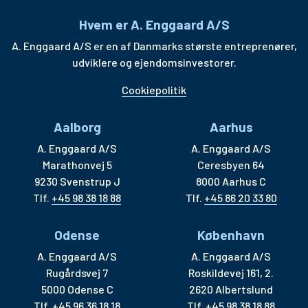
Hvem er A. Enggaard A/S
A. Enggaard A/S er en af Danmarks største entreprenører,
udviklere og ejendomsinvestorer.
Cookiepolitik
Aalborg
Aarhus
A. Enggaard A/S
A. Enggaard A/S
Marathonvej 5
Ceresbyen 64
9230 Svenstrup J
8000 Aarhus C
Tlf.
+45 98 38 18 88
Tlf.
+45 86 20 33 80
Odense
København
A. Enggaard A/S
A. Enggaard A/S
Rugårdsvej 7
Roskildevej 161, 2.
5000 Odense C
2620 Albertslund
Tlf.
+45 96 36 18 18
Tlf.
+45 98 38 18 88