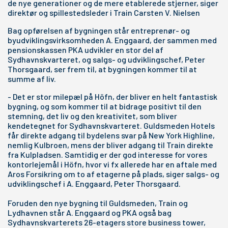
de nye generationer og de mere etablerede stjerner, siger
direktør og spillestedsleder i Train Carsten V. Nielsen
Bag opførelsen af bygningen står entreprenør- og
byudviklingsvirksomheden A. Enggaard, der sammen med
pensionskassen PKA udvikler en stor del af
Sydhavnskvarteret, og salgs- og udviklingschef, Peter
Thorsgaard, ser frem til, at bygningen kommer til at
summe af liv.
- Det er stor milepæl på Höfn, der bliver en helt fantastisk
bygning, og som kommer til at bidrage positivt til den
stemning, det liv og den kreativitet, som bliver
kendetegnet for Sydhavnskvarteret. Guldsmeden Hotels
får direkte adgang til bydelens svar på New York Highline,
nemlig Kulbroen, mens der bliver adgang til Train direkte
fra Kulpladsen. Samtidig er der god interesse for vores
kontorlejemål i Höfn, hvor vi fx allerede har en aftale med
Aros Forsikring om to af etagerne på plads
, siger salgs- og
udviklingschef i A. Enggaard, Peter Thorsgaard.
Foruden den nye bygning til Guldsmeden, Train og
Lydhavnen står A. Enggaard og PKA også bag
Sydhavnskvarterets 26-etagers store business tower,