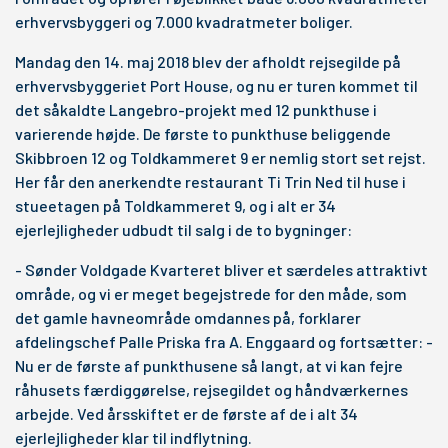
erhvervsbyggeri og 7.000 kvadratmeter boliger.
Mandag den 14. maj 2018 blev der afholdt rejsegilde på
erhvervsbyggeriet Port House, og nu er turen kommet til
det såkaldte Langebro-projekt med 12 punkthuse i
varierende højde. De første to punkthuse beliggende
Skibbroen 12 og Toldkammeret 9 er nemlig stort set rejst.
Her får den anerkendte restaurant Ti Trin Ned til huse i
stueetagen på Toldkammeret 9, og i alt er 34
ejerlejligheder udbudt til salg i de to bygninger:
- Sønder Voldgade Kvarteret bliver et særdeles attraktivt
område, og vi er meget begejstrede for den måde, som
det gamle havneområde omdannes på, forklarer
afdelingschef Palle Priska fra A. Enggaard og fortsætter: -
Nu er de første af punkthusene så langt, at vi kan fejre
råhusets færdiggørelse, rejsegildet og håndværkernes
arbejde. Ved årsskiftet er de første af de i alt 34
ejerlejligheder klar til indflytning.