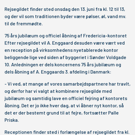
Rejsegildet finder sted onsdag den 13. juni fra kl. 12 til 13,
og der vil som traditionen byder være pølser, øl, vand mv.
til de fremmødte.
75 års jubilæum og officiel åbning af Fredericia-kontoret
Efter rejsegildet vil A. Enggaard desuden være vært ved
en reception på virksomhedens nyetablerede kontor
beliggende lige ved siden af byggeriet i Sønder Voldgade
10. Anledningen er dels koncernens 75 års jubilæum og
dels åbning af A. Enggaards 3. afdeling i Danmark:
- Vi ved, at mange af vores samarbejdspartnere har travlt,
og derfor har vi valgt at kombinere rejsegilde med
jubilæum og samtidig lave en officiel fejring af kontorets
åbning. Det er jo ikke hver dag, at vi åbner nyt kontor, så
det er der bestemt grund til at fejre, fortsætter Palle
Priska.
Receptionen finder sted i forlængelse af rejsegildet fra kl.