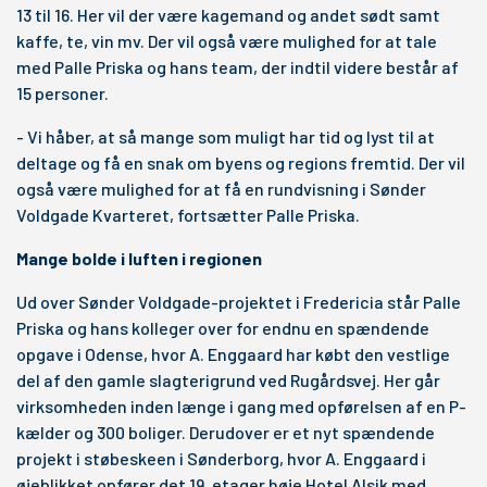
13 til 16. Her vil der være kagemand og andet sødt samt
kaffe, te, vin mv. Der vil også være mulighed for at tale
med Palle Priska og hans team, der indtil videre består af
15 personer.
- Vi håber, at så mange som muligt har tid og lyst til at
deltage og få en snak om byens og regions fremtid. Der vil
også være mulighed for at få en rundvisning i Sønder
Voldgade Kvarteret, fortsætter Palle Priska.
Mange bolde i luften i regionen
Ud over Sønder Voldgade-projektet i Fredericia står Palle
Priska og hans kolleger over for endnu en spændende
opgave i Odense, hvor A. Enggaard har købt den vestlige
del af den gamle slagterigrund ved Rugårdsvej. Her går
virksomheden inden længe i gang med opførelsen af en P-
kælder og 300 boliger. Derudover er et nyt spændende
projekt i støbeskeen i Sønderborg, hvor A. Enggaard i
øjeblikket opfører det 19. etager høje Hotel Alsik med