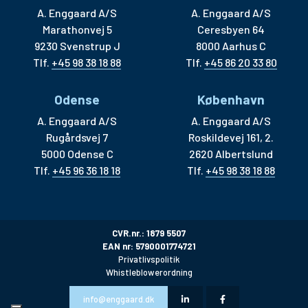
A. Enggaard A/S
A. Enggaard A/S
Marathonvej 5
Ceresbyen 64
9230 Svenstrup J
8000 Aarhus C
Tlf.
+45 98 38 18 88
Tlf.
+45 86 20 33 80
Odense
København
A. Enggaard A/S
A. Enggaard A/S
Rugårdsvej 7
Roskildevej 161, 2.
5000 Odense C
2620 Albertslund
Tlf.
+45 96 36 18 18
Tlf.
+45 98 38 18 88
CVR.nr.: 1879 5507
EAN nr: 5790001774721
Privatlivspolitik
Whistleblowerordning
info@enggaard.dk