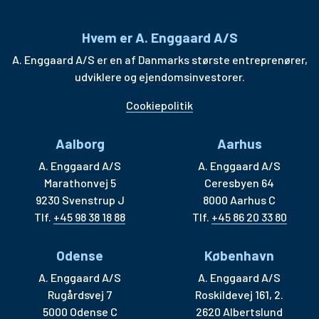
Hvem er A. Enggaard A/S
A. Enggaard A/S er en af Danmarks største entreprenører,
udviklere og ejendomsinvestorer.
Cookiepolitik
Aalborg
Aarhus
A. Enggaard A/S
A. Enggaard A/S
Marathonvej 5
Ceresbyen 64
9230 Svenstrup J
8000 Aarhus C
Tlf.
+45 98 38 18 88
Tlf.
+45 86 20 33 80
Odense
København
A. Enggaard A/S
A. Enggaard A/S
Rugårdsvej 7
Roskildevej 161, 2.
5000 Odense C
2620 Albertslund