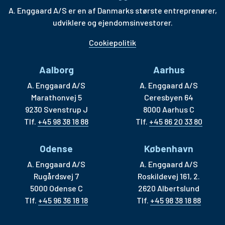
A. Enggaard A/S er en af Danmarks største entreprenører,
udviklere og ejendomsinvestorer.
Cookiepolitik
Aalborg
Aarhus
A. Enggaard A/S
A. Enggaard A/S
Marathonvej 5
Ceresbyen 64
9230 Svenstrup J
8000 Aarhus C
Tlf.
+45 98 38 18 88
Tlf.
+45 86 20 33 80
Odense
København
A. Enggaard A/S
A. Enggaard A/S
Rugårdsvej 7
Roskildevej 161, 2.
5000 Odense C
2620 Albertslund
Tlf.
+45 96 36 18 18
Tlf.
+45 98 38 18 88