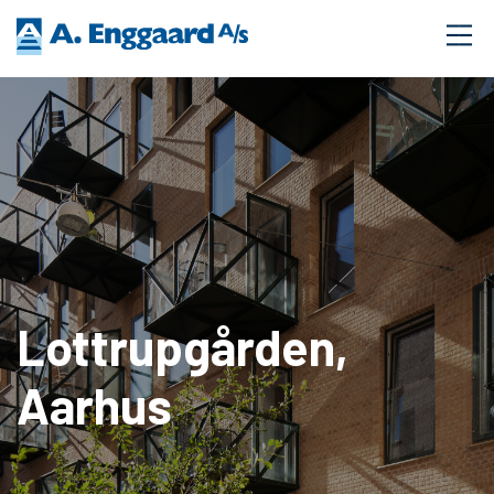
Lottrupgården,
Aarhus