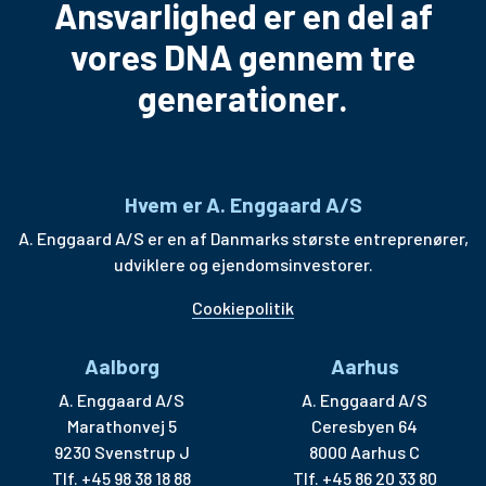
Ansvarlighed er en del af
vores DNA gennem tre
generationer.
Hvem er A. Enggaard A/S
A. Enggaard A/S er en af Danmarks største entreprenører,
udviklere og ejendomsinvestorer.
Cookiepolitik
Aalborg
Aarhus
A. Enggaard A/S
A. Enggaard A/S
Marathonvej 5
Ceresbyen 64
9230 Svenstrup J
8000 Aarhus C
Tlf.
+45 98 38 18 88
Tlf.
+45 86 20 33 80