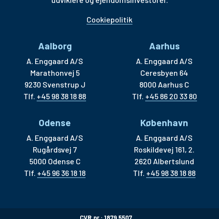
Cookiepolitik
Aalborg
Aarhus
A. Enggaard A/S
A. Enggaard A/S
Marathonvej 5
Ceresbyen 64
9230 Svenstrup J
8000 Aarhus C
Tlf.
+45 98 38 18 88
Tlf.
+45 86 20 33 80
Odense
København
A. Enggaard A/S
A. Enggaard A/S
Rugårdsvej 7
Roskildevej 161, 2.
5000 Odense C
2620 Albertslund
Tlf.
+45 96 36 18 18
Tlf.
+45 98 38 18 88
CVR.nr.: 1879 5507