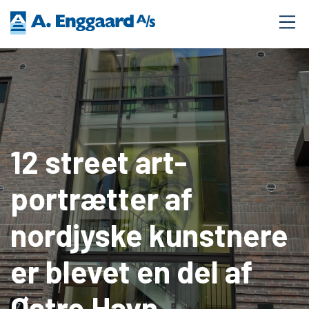
12 street art-
portrætter af
nordjyske kunstnere
er blevet en del af
Østre Havn