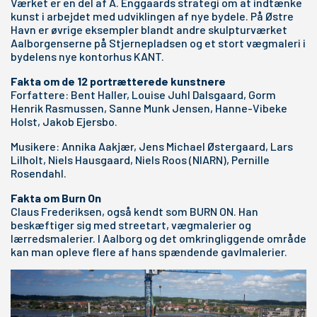
Værket er en del af A. Enggaards strategi om at indtænke
kunst i arbejdet med udviklingen af nye bydele. På Østre
Havn er øvrige eksempler blandt andre skulpturværket
Aalborgenserne på Stjernepladsen og et stort vægmaleri i
bydelens nye kontorhus KANT.
Fakta om de 12 portrætterede kunstnere
Forfattere: Bent Haller, Louise Juhl Dalsgaard, Gorm
Henrik Rasmussen, Sanne Munk Jensen, Hanne-Vibeke
Holst, Jakob Ejersbo.
Musikere: Annika Aakjær, Jens Michael Østergaard, Lars
Lilholt, Niels Hausgaard, Niels Roos (NIARN), Pernille
Rosendahl.
Fakta om Burn On
Claus Frederiksen, også kendt som BURN ON. Han
beskæftiger sig med streetart, vægmalerier og
lærredsmalerier. I Aalborg og det omkringliggende område
kan man opleve flere af hans spændende gavlmalerier.