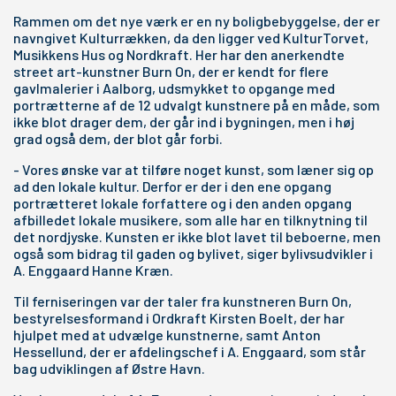
Rammen om det nye værk er en ny boligbebyggelse, der er
navngivet Kulturrækken, da den ligger ved KulturTorvet,
Musikkens Hus og Nordkraft. Her har den anerkendte
street art-kunstner Burn On, der er kendt for flere
gavlmalerier i Aalborg, udsmykket to opgange med
portrætterne af de 12 udvalgt kunstnere på en måde, som
ikke blot drager dem, der går ind i bygningen, men i høj
grad også dem, der blot går forbi.
- Vores ønske var at tilføre noget kunst, som læner sig op
ad den lokale kultur. Derfor er der i den ene opgang
portrætteret lokale forfattere og i den anden opgang
afbilledet lokale musikere, som alle har en tilknytning til
det nordjyske. Kunsten er ikke blot lavet til beboerne, men
også som bidrag til gaden og bylivet, siger bylivsudvikler i
A. Enggaard Hanne Kræn.
Til ferniseringen var der taler fra kunstneren Burn On,
bestyrelsesformand i Ordkraft Kirsten Boelt, der har
hjulpet med at udvælge kunstnerne, samt Anton
Hessellund, der er afdelingschef i A. Enggaard, som står
bag udviklingen af Østre Havn.