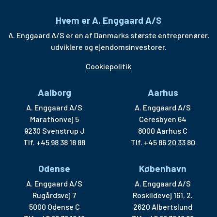
Hvem er A. Enggaard A/S
A. Enggaard A/S er en af Danmarks største entreprenører,
udviklere og ejendomsinvestorer.
Cookiepolitik
Aalborg
Aarhus
A. Enggaard A/S
A. Enggaard A/S
Marathonvej 5
Ceresbyen 64
9230 Svenstrup J
8000 Aarhus C
Tlf.
+45 98 38 18 88
Tlf.
+45 86 20 33 80
Odense
København
A. Enggaard A/S
A. Enggaard A/S
Rugårdsvej 7
Roskildevej 161, 2.
5000 Odense C
2620 Albertslund