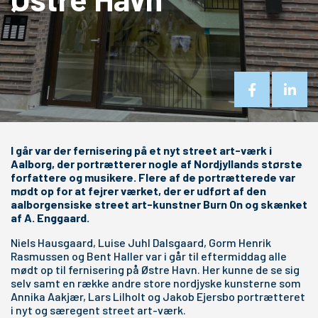
I går var der fernisering på et nyt street art-værk i
Aalborg, der portrætterer nogle af Nordjyllands største
forfattere og musikere. Flere af de portrætterede var
mødt op for at fejrer værket, der er udført af den
aalborgensiske street art-kunstner Burn On og skænket
af A. Enggaard.
Niels Hausgaard, Luise Juhl Dalsgaard, Gorm Henrik
Rasmussen og Bent Haller var i går til eftermiddag alle
mødt op til fernisering på Østre Havn. Her kunne de se sig
selv samt en række andre store nordjyske kunsterne som
Annika Aakjær, Lars Lilholt og Jakob Ejersbo portrætteret
i nyt og særegent street art-værk.