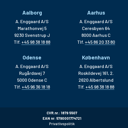
Aalborg
Aarhus
A. Enggaard A/S
A. Enggaard A/S
Marathonvej 5
Ceresbyen 64
9230 Svenstrup J
8000 Aarhus C
Tlf.
+45 98 38 18 88
Tlf.
+45 86 20 33 80
Odense
København
A. Enggaard A/S
A. Enggaard A/S
Rugårdsvej 7
Roskildevej 161, 2.
5000 Odense C
2620 Albertslund
Tlf.
+45 96 36 18 18
Tlf.
+45 98 38 18 88
CVR.nr.: 1879 5507
EAN nr: 5790001774721
Privatlivspolitik