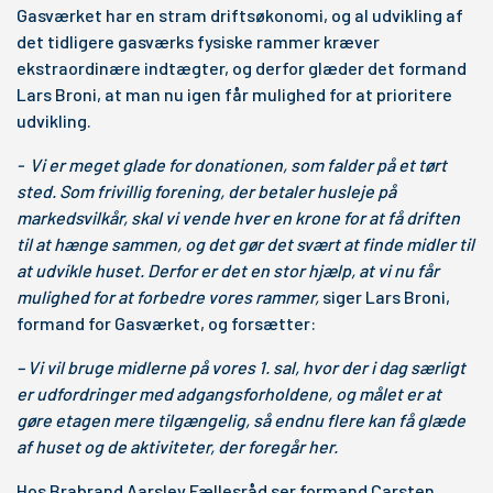
Gasværket har en stram driftsøkonomi, og al udvikling af
det tidligere gasværks fysiske rammer kræver
ekstraordinære indtægter, og derfor glæder det formand
Lars Broni, at man nu igen får mulighed for at prioritere
udvikling.
- Vi er meget glade for donationen, som falder på et tørt
sted. Som frivillig forening, der betaler husleje på
markedsvilkår, skal vi vende hver en krone for at få driften
til at hænge sammen, og det gør det svært at finde midler til
at udvikle huset. Derfor er det en stor hjælp, at vi nu får
mulighed for at forbedre vores rammer,
siger Lars Broni,
formand for Gasværket, og forsætter:
– Vi vil bruge midlerne på vores 1. sal, hvor der i dag særligt
er udfordringer med adgangsforholdene, og målet er at
gøre etagen mere tilgængelig, så endnu flere kan få glæde
af huset og de aktiviteter, der foregår her.
Hos Brabrand Aarslev Fællesråd ser formand Carsten