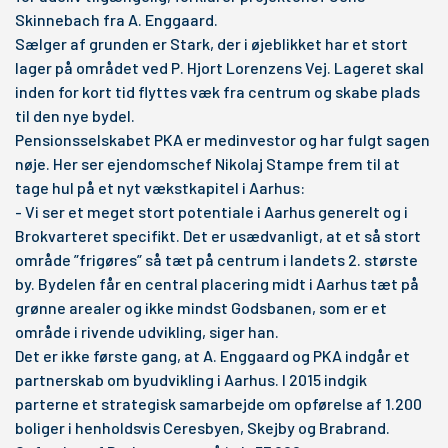
Skinnebach fra A. Enggaard.
Sælger af grunden er Stark, der i øjeblikket har et stort
lager på området ved P. Hjort Lorenzens Vej. Lageret skal
inden for kort tid flyttes væk fra centrum og skabe plads
til den nye bydel.
Pensionsselskabet PKA er medinvestor og har fulgt sagen
nøje. Her ser ejendomschef Nikolaj Stampe frem til at
tage hul på et nyt vækstkapitel i Aarhus:
- Vi ser et meget stort potentiale i Aarhus generelt og i
Brokvarteret specifikt. Det er usædvanligt, at et så stort
område ”frigøres” så tæt på centrum i landets 2. største
by. Bydelen får en central placering midt i Aarhus tæt på
grønne arealer og ikke mindst Godsbanen, som er et
område i rivende udvikling, siger han.
Det er ikke første gang, at A. Enggaard og PKA indgår et
partnerskab om byudvikling i Aarhus. I 2015 indgik
parterne et strategisk samarbejde om opførelse af 1.200
boliger i henholdsvis Ceresbyen, Skejby og Brabrand.