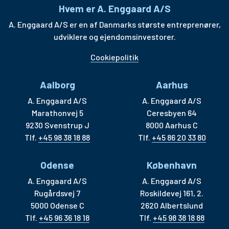
Hvem er A. Enggaard A/S
A. Enggaard A/S er en af Danmarks største entreprenører,
udviklere og ejendomsinvestorer.
Cookiepolitik
Aalborg
Aarhus
A. Enggaard A/S
A. Enggaard A/S
Marathonvej 5
Ceresbyen 64
9230 Svenstrup J
8000 Aarhus C
Tlf.
+45 98 38 18 88
Tlf.
+45 86 20 33 80
Odense
København
A. Enggaard A/S
A. Enggaard A/S
Rugårdsvej 7
Roskildevej 161, 2.
5000 Odense C
2620 Albertslund
Tlf.
+45 96 36 18 18
Tlf.
+45 98 38 18 88