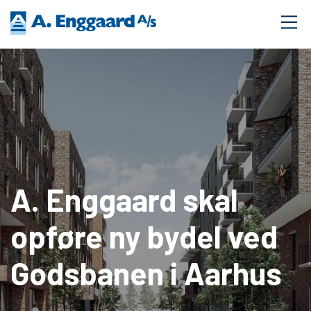
A. Enggaard skal
opføre ny bydel ved
Godsbanen i Aarhus