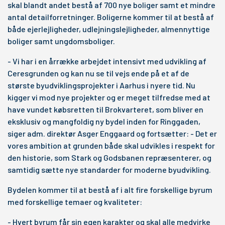
skal blandt andet bestå af 700 nye boliger samt et mindre
antal detailforretninger. Boligerne kommer til at bestå af
både ejerlejligheder, udlejningslejligheder, almennyttige
boliger samt ungdomsboliger.
- Vi har i en årrække arbejdet intensivt med udvikling af
Ceresgrunden og kan nu se til vejs ende på et af de
største byudviklingsprojekter i Aarhus i nyere tid. Nu
kigger vi mod nye projekter og er meget tilfredse med at
have vundet købsretten til Brokvarteret, som bliver en
eksklusiv og mangfoldig ny bydel inden for Ringgaden,
siger adm. direktør Asger Enggaard og fortsætter: - Det er
vores ambition at grunden både skal udvikles i respekt for
den historie, som Stark og Godsbanen repræsenterer, og
samtidig sætte nye standarder for moderne byudvikling.
Bydelen kommer til at bestå af i alt fire forskellige byrum
med forskellige temaer og kvaliteter:
- Hvert byrum får sin egen karakter og skal alle medvirke