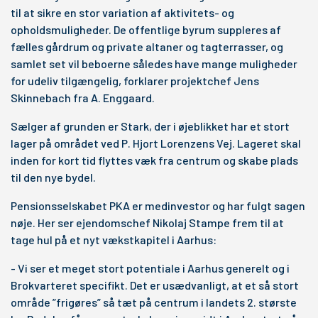
til at sikre en stor variation af aktivitets- og
opholdsmuligheder. De offentlige byrum suppleres af
fælles gårdrum og private altaner og tagterrasser, og
samlet set vil beboerne således have mange muligheder
for udeliv tilgængelig, forklarer projektchef Jens
Skinnebach fra A. Enggaard.
Sælger af grunden er Stark, der i øjeblikket har et stort
lager på området ved P. Hjort Lorenzens Vej. Lageret skal
inden for kort tid flyttes væk fra centrum og skabe plads
til den nye bydel.
Pensionsselskabet PKA er medinvestor og har fulgt sagen
nøje. Her ser ejendomschef Nikolaj Stampe frem til at
tage hul på et nyt vækstkapitel i Aarhus:
- Vi ser et meget stort potentiale i Aarhus generelt og i
Brokvarteret specifikt. Det er usædvanligt, at et så stort
område ”frigøres” så tæt på centrum i landets 2. største