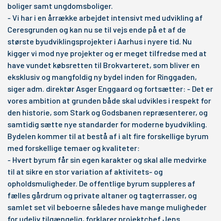
boliger samt ungdomsboliger.
- Vi har i en årrække arbejdet intensivt med udvikling af
Ceresgrunden og kan nu se til vejs ende på et af de
største byudviklingsprojekter i Aarhus i nyere tid. Nu
kigger vi mod nye projekter og er meget tilfredse med at
have vundet købsretten til Brokvarteret, som bliver en
eksklusiv og mangfoldig ny bydel inden for Ringgaden,
siger adm. direktør Asger Enggaard og fortsætter: - Det er
vores ambition at grunden både skal udvikles i respekt for
den historie, som Stark og Godsbanen repræsenterer, og
samtidig sætte nye standarder for moderne byudvikling.
Bydelen kommer til at bestå af i alt fire forskellige byrum
med forskellige temaer og kvaliteter:
- Hvert byrum får sin egen karakter og skal alle medvirke
til at sikre en stor variation af aktivitets- og
opholdsmuligheder. De offentlige byrum suppleres af
fælles gårdrum og private altaner og tagterrasser, og
samlet set vil beboerne således have mange muligheder
for udeliv tilgængelig, forklarer projektchef Jens