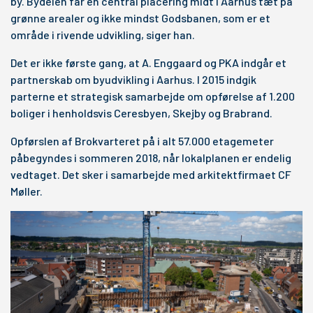
by. Bydelen får en central placering midt i Aarhus tæt på
grønne arealer og ikke mindst Godsbanen, som er et
område i rivende udvikling, siger han.
Det er ikke første gang, at A. Enggaard og PKA indgår et
partnerskab om byudvikling i Aarhus. I 2015 indgik
parterne et strategisk samarbejde om opførelse af 1.200
boliger i henholdsvis Ceresbyen, Skejby og Brabrand.
Opførslen af Brokvarteret på i alt 57.000 etagemeter
påbegyndes i sommeren 2018, når lokalplanen er endelig
vedtaget. Det sker i samarbejde med arkitektfirmaet CF
Møller.