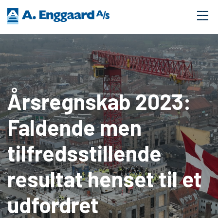
Årsregnskab 2023:
Faldende men
tilfredsstillende
resultat henset til et
udfordret