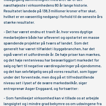
næsthøjeste i virksomhedens 80 år lange historie.
Resultatet landede på 138,3 millioner kroner efter skat,
hvilket er en væsentlig nedgang i forhold til de seneste års
stærke resultater.
- Det har været endnu et travlt år, hvor vores dygtige
medarbejdere både har afleveret og opstartet en masse
spændende projekter på tværs af landet. Som det
generelt har været tilfældet i byggebranchen, har det
også været et udfordrende år. De høje priser kan mærkes,
og det høje renteniveau har besværliggjort markedet for
salg og ført til negative værdireguleringer på ejendomme,
og det kan selvfølgelig ses på vores resultat, som ligger
under det forventede, men dog på et tilfredsstillende
niveau set i lyset af de svære markedsvilkår, siger
entreprenør Asger Enggaard, og fortsætter:
- Som familieejet virksomhed kan vi tillade os at arbejde
langsigtet og i mindre grad bekymre os om udsvingene fra