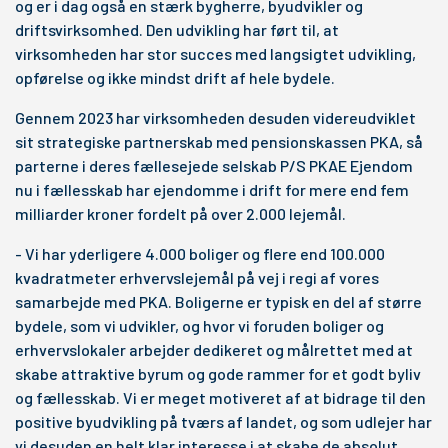
og er i dag også en stærk bygherre, byudvikler og
driftsvirksomhed. Den udvikling har ført til, at
virksomheden har stor succes med langsigtet udvikling,
opførelse og ikke mindst drift af hele bydele.
Gennem 2023 har virksomheden desuden videreudviklet
sit strategiske partnerskab med pensionskassen PKA, så
parterne i deres fællesejede selskab P/S PKAE Ejendom
nu i fællesskab har ejendomme i drift for mere end fem
milliarder kroner fordelt på over 2.000 lejemål.
- Vi har yderligere 4.000 boliger og flere end 100.000
kvadratmeter erhvervslejemål på vej i regi af vores
samarbejde med PKA. Boligerne er typisk en del af større
bydele, som vi udvikler, og hvor vi foruden boliger og
erhvervslokaler arbejder dedikeret og målrettet med at
skabe attraktive byrum og gode rammer for et godt byliv
og fællesskab. Vi er meget motiveret af at bidrage til den
positive byudvikling på tværs af landet, og som udlejer har
vi desuden en helt klar interesse i at skabe de absolut