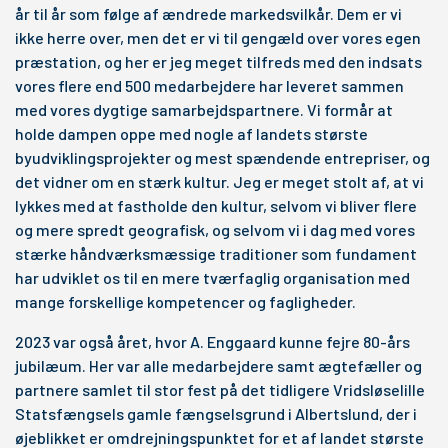
år til år som følge af ændrede markedsvilkår. Dem er vi
ikke herre over, men det er vi til gengæld over vores egen
præstation, og her er jeg meget tilfreds med den indsats
vores flere end 500 medarbejdere har leveret sammen
med vores dygtige samarbejdspartnere. Vi formår at
holde dampen oppe med nogle af landets største
byudviklingsprojekter og mest spændende entrepriser, og
det vidner om en stærk kultur. Jeg er meget stolt af, at vi
lykkes med at fastholde den kultur, selvom vi bliver flere
og mere spredt geografisk, og selvom vi i dag med vores
stærke håndværksmæssige traditioner som fundament
har udviklet os til en mere tværfaglig organisation med
mange forskellige kompetencer og fagligheder.
2023 var også året, hvor A. Enggaard kunne fejre 80-års
jubilæum. Her var alle medarbejdere samt ægtefæller og
partnere samlet til stor fest på det tidligere Vridsløselille
Statsfængsels gamle fængselsgrund i Albertslund, der i
øjeblikket er omdrejningspunktet for et af landet største