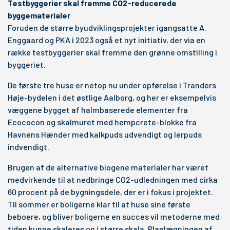
Testbyggerier skal fremme CO2-reducerede
byggematerialer
Foruden de større byudviklingsprojekter igangsatte A.
Enggaard og PKA i 2023 også et nyt initiativ, der via en
række testbyggerier skal fremme den grønne omstilling i
byggeriet.
De første tre huse er netop nu under opførelse i Tranders
Høje-bydelen i det østlige Aalborg, og her er eksempelvis
væggene bygget af halmbaserede elementer fra
Ecococon og skalmuret med hempcrete-blokke fra
Havnens Hænder med kalkpuds udvendigt og lerpuds
indvendigt.
Brugen af de alternative biogene materialer har været
medvirkende til at nedbringe CO2-udledningen med cirka
60 procent på de bygningsdele, der er i fokus i projektet.
Til sommer er boligerne klar til at huse sine første
beboere, og bliver boligerne en succes vil metoderne med
tiden kunne skaleres op i større skala. Planlægningen af