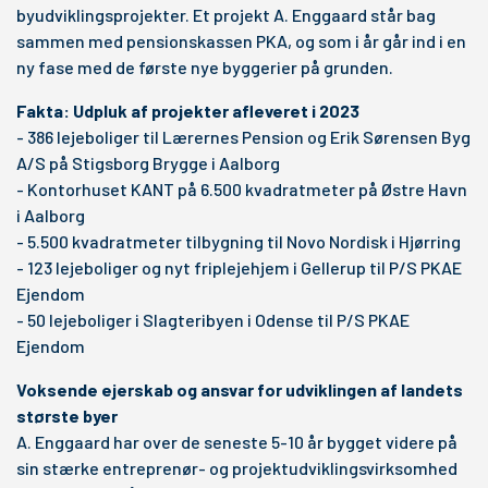
byudviklingsprojekter. Et projekt A. Enggaard står bag
sammen med pensionskassen PKA, og som i år går ind i en
ny fase med de første nye byggerier på grunden.
Fakta: Udpluk af projekter afleveret i 2023
- 386 lejeboliger til Lærernes Pension og Erik Sørensen Byg
A/S på Stigsborg Brygge i Aalborg
- Kontorhuset KANT på 6.500 kvadratmeter på Østre Havn
i Aalborg
- 5.500 kvadratmeter tilbygning til Novo Nordisk i Hjørring
- 123 lejeboliger og nyt friplejehjem i Gellerup til P/S PKAE
Ejendom
- 50 lejeboliger i Slagteribyen i Odense til P/S PKAE
Ejendom
Voksende ejerskab og ansvar for udviklingen af landets
største byer
A. Enggaard har over de seneste 5-10 år bygget videre på
sin stærke entreprenør- og projektudviklingsvirksomhed