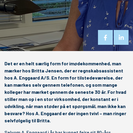
Det er en helt særlig form for imødekommenhed, man
mærker hos Britta Jensen, der er regnskabsassistent
hos A. Enggaard A/S. En form for tilstedeværelse, der
kan mærkes selv gennem telefonen, og som mange
kolleger har mærket gennem de seneste 30 år. For hvad
stiller man op i en stor virksomhed, der konstant er i
udvikling, når man støder på et spørgsmål, man ikke kan
besvare? Hos A. Enggaard er der ingen tvivl – man ringer
selvfølgelig til Britta.
Selvom A. Enggaard i år har kunnet fejre sit 80-års