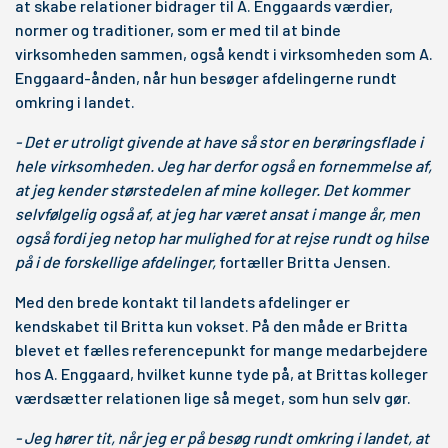
at skabe relationer bidrager til A. Enggaards værdier,
normer og traditioner, som er med til at binde
virksomheden sammen, også kendt i virksomheden som A.
Enggaard-ånden, når hun besøger afdelingerne rundt
omkring i landet.
- Det er utroligt givende at have så stor en berøringsflade i
hele virksomheden. Jeg har derfor også en fornemmelse af,
at jeg kender størstedelen af mine kolleger. Det kommer
selvfølgelig også af, at jeg har været ansat i mange år, men
også fordi jeg netop har mulighed for at rejse rundt og hilse
på i de forskellige afdelinger,
fortæller Britta Jensen.
Med den brede kontakt til landets afdelinger er
kendskabet til Britta kun vokset. På den måde er Britta
blevet et fælles referencepunkt for mange medarbejdere
hos A. Enggaard, hvilket kunne tyde på, at Brittas kolleger
værdsætter relationen lige så meget, som hun selv gør.
- Jeg hører tit, når jeg er på besøg rundt omkring i landet, at