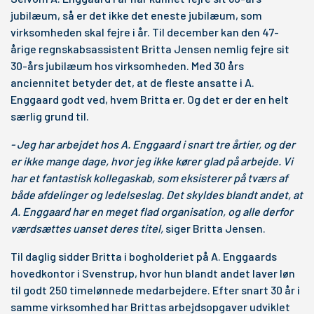
jubilæum, så er det ikke det eneste jubilæum, som
virksomheden skal fejre i år. Til december kan den 47-
årige regnskabsassistent Britta Jensen nemlig fejre sit
30-års jubilæum hos virksomheden. Med 30 års
anciennitet betyder det, at de fleste ansatte i A.
Enggaard godt ved, hvem Britta er. Og det er der en helt
særlig grund til.
- Jeg har arbejdet hos A. Enggaard i snart tre årtier, og der
er ikke mange dage, hvor jeg ikke kører glad på arbejde. Vi
har et fantastisk kollegaskab, som eksisterer på tværs af
både afdelinger og ledelseslag. Det skyldes blandt andet, at
A. Enggaard har en meget flad organisation, og alle derfor
værdsættes uanset deres titel,
siger Britta Jensen.
Til daglig sidder Britta i bogholderiet på A. Enggaards
hovedkontor i Svenstrup, hvor hun blandt andet laver løn
til godt 250 timelønnede medarbejdere. Efter snart 30 år i
samme virksomhed har Brittas arbejdsopgaver udviklet