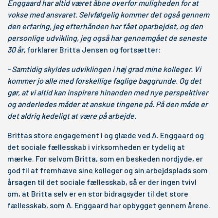
Enggaard har altid været åbne overfor muligheden for at
vokse med ansvaret. Selvfølgelig kommer det også gennem
den erfaring, jeg efterhånden har fået oparbejdet, og den
personlige udvikling, jeg også har gennemgået de seneste
30 år
, forklarer Britta Jensen og fortsætter:
- Samtidig skyldes udviklingen i høj grad mine kolleger. Vi
kommer jo alle med forskellige faglige baggrunde. Og det
gør, at vi altid kan inspirere hinanden med nye perspektiver
og anderledes måder at anskue tingene på. På den måde er
det aldrig kedeligt at være på arbejde.
Brittas store engagement i og glæde ved A. Enggaard og
det sociale fællesskab i virksomheden er tydelig at
mærke. For selvom Britta, som en beskeden nordjyde, er
god til at fremhæve sine kolleger og sin arbejdsplads som
årsagen til det sociale fællesskab, så er der ingen tvivl
om, at Britta selv er en stor bidragsyder til det store
fællesskab, som A. Enggaard har opbygget gennem årene.