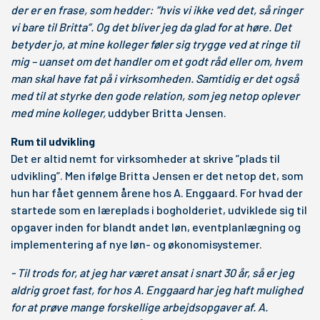
der er en frase, som hedder: ”hvis vi ikke ved det, så ringer
vi bare til Britta”. Og det bliver jeg da glad for at høre. Det
betyder jo, at mine kolleger føler sig trygge ved at ringe til
mig – uanset om det handler om et godt råd eller om, hvem
man skal have fat på i virksomheden. Samtidig er det også
med til at styrke den gode relation, som jeg netop oplever
med mine kolleger,
uddyber Britta Jensen.
Rum til udvikling
Det er altid nemt for virksomheder at skrive ”plads til
udvikling”. Men ifølge Britta Jensen er det netop det, som
hun har fået gennem årene hos A. Enggaard. For hvad der
startede som en læreplads i bogholderiet, udviklede sig til
opgaver inden for blandt andet løn, eventplanlægning og
implementering af nye løn- og økonomisystemer.
- Til trods for, at jeg har været ansat i snart 30 år, så er jeg
aldrig groet fast, for hos A. Enggaard har jeg haft mulighed
for at prøve mange forskellige arbejdsopgaver af. A.