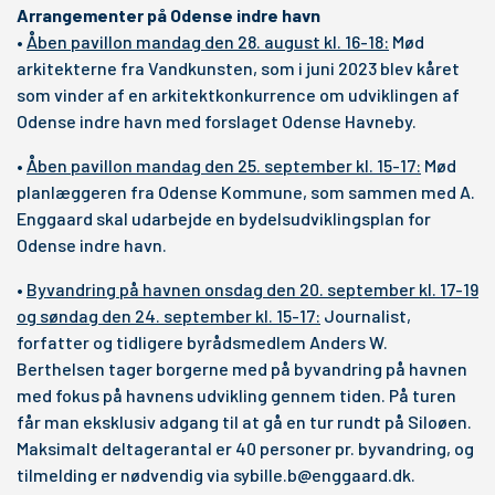
Arrangementer på Odense indre havn
•
Åben pavillon mandag den 28. august kl. 16-18:
Mød
arkitekterne fra Vandkunsten, som i juni 2023 blev kåret
som vinder af en arkitektkonkurrence om udviklingen af
Odense indre havn med forslaget Odense Havneby.
•
Åben pavillon mandag den 25. september kl. 15-17:
Mød
planlæggeren fra Odense Kommune, som sammen med A.
Enggaard skal udarbejde en bydelsudviklingsplan for
Odense indre havn.
•
Byvandring på havnen onsdag den 20. september kl. 17-19
og søndag den 24. september kl. 15-17:
Journalist,
forfatter og tidligere byrådsmedlem Anders W.
Berthelsen tager borgerne med på byvandring på havnen
med fokus på havnens udvikling gennem tiden. På turen
får man eksklusiv adgang til at gå en tur rundt på Siloøen.
Maksimalt deltagerantal er 40 personer pr. byvandring, og
tilmelding er nødvendig via
sybille.b@enggaard.dk
.