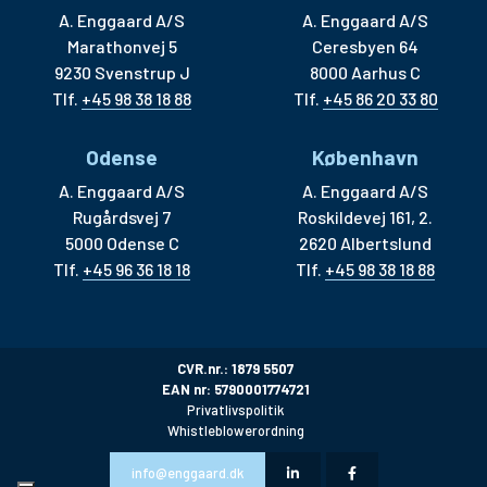
A. Enggaard A/S
A. Enggaard A/S
Marathonvej 5
Ceresbyen 64
9230 Svenstrup J
8000 Aarhus C
Tlf.
+45 98 38 18 88
Tlf.
+45 86 20 33 80
Odense
København
A. Enggaard A/S
A. Enggaard A/S
Rugårdsvej 7
Roskildevej 161, 2.
5000 Odense C
2620 Albertslund
Tlf.
+45 96 36 18 18
Tlf.
+45 98 38 18 88
CVR.nr.: 1879 5507
EAN nr: 5790001774721
Privatlivspolitik
Whistleblowerordning
info@enggaard.dk