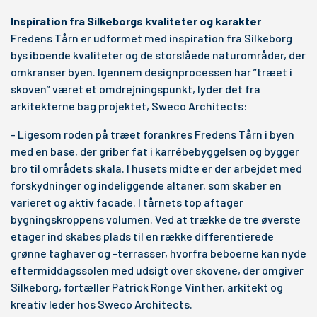
Inspiration fra Silkeborgs kvaliteter og karakter
Fredens Tårn er udformet med inspiration fra Silkeborg
bys iboende kvaliteter og de storslåede naturområder, der
omkranser byen. Igennem designprocessen har ”træet i
skoven” været et omdrejningspunkt, lyder det fra
arkitekterne bag projektet, Sweco Architects:
- Ligesom roden på træet forankres Fredens Tårn i byen
med en base, der griber fat i karrébebyggelsen og bygger
bro til områdets skala. I husets midte er der arbejdet med
forskydninger og indeliggende altaner, som skaber en
varieret og aktiv facade. I tårnets top aftager
bygningskroppens volumen. Ved at trække de tre øverste
etager ind skabes plads til en række differentierede
grønne taghaver og -terrasser, hvorfra beboerne kan nyde
eftermiddagssolen med udsigt over skovene, der omgiver
Silkeborg, fortæller Patrick Ronge Vinther, arkitekt og
kreativ leder hos Sweco Architects.