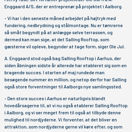
Enggaard A/S, der er entreprenør på projektet i Aalborg.
- Vi har i den seneste måned arbejdet på højtryk med
fundering, nedbrydning og stålmontage. Nu er tømrerne
så småt begyndt på at anlægge selve terrassen, og
dermed kan man sige, at det Salling Rooftop, som
gæsterne vil opleve, begynder at tage form, siger Ole Jul.
A. Enggaard stod også bag Salling Rooftop i Aarhus, der
siden åbningen sidste år allerede har etableret sig som en
bragende succes. I starten af maj rundede man
besøgende nummer én million, og netop derfor har Salling
også store forventninger til Aalborgs nye samlingssted.
- Den store succes i Aarhus er naturligvis blandt
hovedårsagerne til, at vi nu også etablerer Salling Rooftop
i Aalborg, og vi ser meget frem til også at tilbyde denne
mulighed til nordjyderne. Vi forventer, at det bliver en
attraktion, som nordjyderne gerne vil køre efter, og som