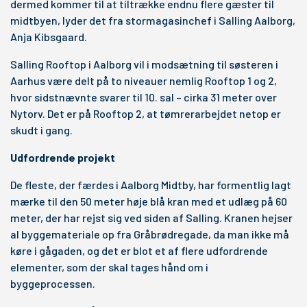
dermed kommer til at tiltrække endnu flere gæster til
midtbyen, lyder det fra stormagasinchef i Salling Aalborg,
Anja Kibsgaard.
Salling Rooftop i Aalborg vil i modsætning til søsteren i
Aarhus være delt på to niveauer nemlig Rooftop 1 og 2,
hvor sidstnævnte svarer til 10. sal – cirka 31 meter over
Nytorv. Det er på Rooftop 2, at tømrerarbejdet netop er
skudt i gang.
Udfordrende projekt
De fleste, der færdes i Aalborg Midtby, har formentlig lagt
mærke til den 50 meter høje blå kran med et udlæg på 60
meter, der har rejst sig ved siden af Salling. Kranen hejser
al byggemateriale op fra Gråbrødregade, da man ikke må
køre i gågaden, og det er blot et af flere udfordrende
elementer, som der skal tages hånd om i
byggeprocessen.