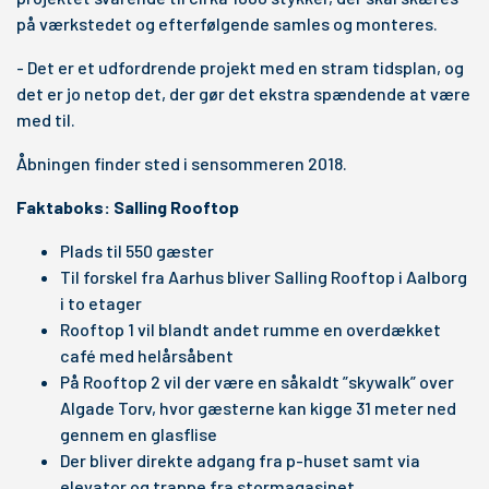
på værkstedet og efterfølgende samles og monteres.
- Det er et udfordrende projekt med en stram tidsplan, og
det er jo netop det, der gør det ekstra spændende at være
med til.
Åbningen finder sted i sensommeren 2018.
Faktaboks: Salling Rooftop
Plads til 550 gæster
Til forskel fra Aarhus bliver Salling Rooftop i Aalborg
i to etager
Rooftop 1 vil blandt andet rumme en overdækket
café med helårsåbent
På Rooftop 2 vil der være en såkaldt ”skywalk” over
Algade Torv, hvor gæsterne kan kigge 31 meter ned
gennem en glasflise
Der bliver direkte adgang fra p-huset samt via
elevator og trappe fra stormagasinet