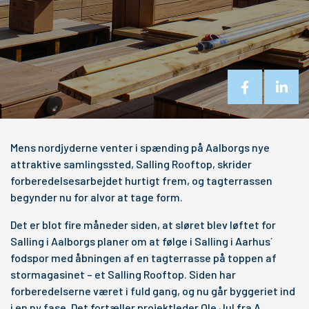
Mens nordjyderne venter i spænding på Aalborgs nye
attraktive samlingssted, Salling Rooftop, skrider
forberedelsesarbejdet hurtigt frem, og tagterrassen
begynder nu for alvor at tage form.
Det er blot fire måneder siden, at sløret blev løftet for
Salling i Aalborgs planer om at følge i Salling i Aarhus´
fodspor med åbningen af en tagterrasse på toppen af
stormagasinet – et Salling Rooftop. Siden har
forberedelserne været i fuld gang, og nu går byggeriet ind
i en ny fase. Det fortæller projektleder Ole Jul fra A.