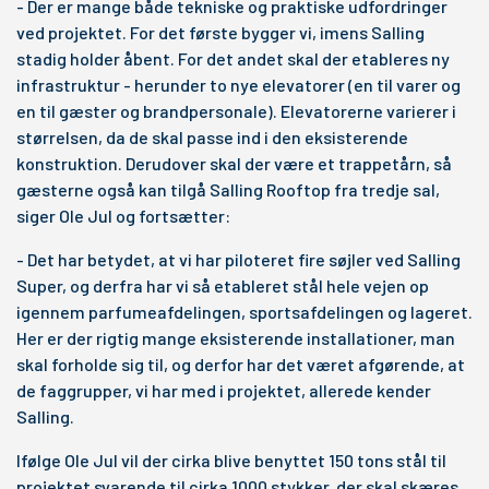
- Der er mange både tekniske og praktiske udfordringer
ved projektet. For det første bygger vi, imens Salling
stadig holder åbent. For det andet skal der etableres ny
infrastruktur - herunder to nye elevatorer (en til varer og
en til gæster og brandpersonale). Elevatorerne varierer i
størrelsen, da de skal passe ind i den eksisterende
konstruktion. Derudover skal der være et trappetårn, så
gæsterne også kan tilgå Salling Rooftop fra tredje sal,
siger Ole Jul og fortsætter:
- Det har betydet, at vi har piloteret fire søjler ved Salling
Super, og derfra har vi så etableret stål hele vejen op
igennem parfumeafdelingen, sportsafdelingen og lageret.
Her er der rigtig mange eksisterende installationer, man
skal forholde sig til, og derfor har det været afgørende, at
de faggrupper, vi har med i projektet, allerede kender
Salling.
Ifølge Ole Jul vil der cirka blive benyttet 150 tons stål til
projektet svarende til cirka 1000 stykker, der skal skæres