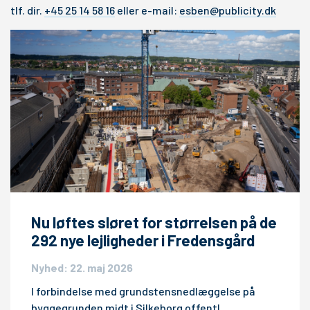
tlf. dir.
+45 25 14 58 16
eller e-mail:
esben@publicity.dk
Nu løftes sløret for størrelsen på de
292 nye lejligheder i Fredensgård
Nyhed: 22. maj 2026
I forbindelse med grundstensnedlæggelse på
byggegrunden midt i Silkeborg offentl…