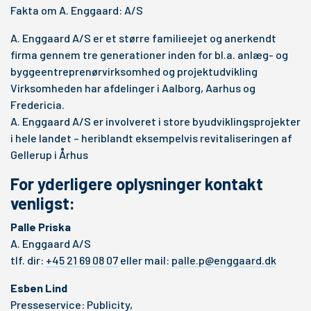
Fakta om A. Enggaard: A/S
A. Enggaard A/S er et større familieejet og anerkendt
firma gennem tre generationer inden for bl.a. anlæg- og
byggeentreprenørvirksomhed og projektudvikling
Virksomheden har afdelinger i Aalborg, Aarhus og
Fredericia.
A. Enggaard A/S er involveret i store byudviklingsprojekter
i hele landet – heriblandt eksempelvis revitaliseringen af
Gellerup i Århus
For yderligere oplysninger kontakt
venligst:
Palle Priska
A. Enggaard A/S
tlf. dir:
+45 21 69 08 07
eller mail:
palle.p@enggaard.dk
Esben Lind
Presseservice: Publicity,