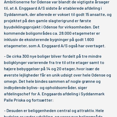
Ambitionerne for Odense var blandt de vigtigste årsager
til, at A. Enggaard A/S sidste år etablerede afdeling i
Syddanmark, der allerede er vokset til godt 15 ansatte, og
projektet på den gamle slagterigrund er første
byudviklingsprojekt i Odense for virksomheden. Det
kommende boligområdes ca. 28.000 etagemeter er
inklusiv de eksisterende bygninger på godt 1.600
etagemeter, som A. Enggaard A/S også har overtaget.
- De cirka 300 nye boliger bliver fordelt på tre mindre
boligklynger varierende fra tre til otte etager samt to
højere bebyggelser på 14 og 20 etager, hvor især de
øverste lejligheder får en unik udsigt over hele Odense og
omegn. Det hele bindes sammen af nogle grønne og
indbydende bylivs- og opholdsområder, siger
afdelingschef for A. Enggaards afdeling i Syddanmark
Palle Priska og fortsætter:
- Desuden er beliggenheden central og attraktiv. Hele
bydelen er under udvikling, og vores nye boligområde