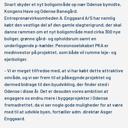
Snart skyder et nyt boligområde op nær Odense bymidte,
Kongens Have og Odense Banegård.
Entreprenørvirksomheden A. Enggaard A/S har nemlig
købt den vestlige del af den gamle slagterigrund, der skal
danne rammen om et nyt boligområde med cirka 300 nye
boliger, grønne gård- og opholdsrum samt en
underliggende p-kælder. Pensionsselskabet PKA er
medinvestor på projektet, som både vil rumme leje- og
ejerboliger.
- Vi er meget tilfredse med, at vi har købt dette attraktive
område, og vi ser frem til at påbegynde projektet og
dermed bidrage til den byudvikling, der finder sted i
Odense i disse år. Det er desuden vores ambition at
engagere os endnu mere i byggeprojekter i Odense
fremadrettet, da vi ser nogle gode muligheder for at være
med til at udvikle byen, fortæller adm. direktør Asger
Enggaard.