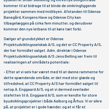
kommer til at bidrage til at binde de omkringliggende
projekter sammen med midtbyen. Afstanden til Odense
Banegård, Kongens Have og Odense City kan
tilbagelægges på cirka fem minutter, og derudover
kommer den nye letbane til at køre tæt forbi.
Sælger af grundstykket er Odense
Projektudviklingsselskab A/S, og det er CC Property A/S,
der har formidlet salget. Adm. direktør i Odense
Projektudviklingsselskab A/S Jens Belling ser frem til
realiseringen af områdets potentiale:
- Efter at vi selv har været med til at danne rammerne for
dette spændende område, er det med stor glæde og
tilfredshed, at CC Property A/S har formidlet salget til
netop A. Enggaard A/S, og at vi dermed overlader
stafetten til A. Enggaard A/S, som er kendte for store
byudviklingsprojekter i både Aalborg og Århus. Vi er sikre
på, at projektet er i gode hænder, og at vi får et