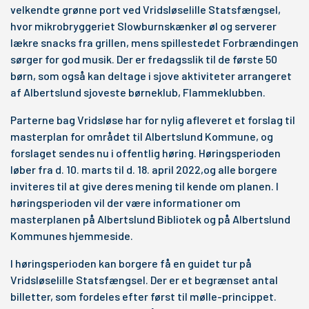
velkendte grønne port ved Vridsløselille Statsfængsel,
hvor mikrobryggeriet Slowburnskænker øl og serverer
lækre snacks fra grillen, mens spillestedet Forbrændingen
sørger for god musik. Der er fredagsslik til de første 50
børn, som også kan deltage i sjove aktiviteter arrangeret
af Albertslund sjoveste børneklub, Flammeklubben.
Parterne bag Vridsløse har for nylig afleveret et forslag til
masterplan for området til Albertslund Kommune, og
forslaget sendes nu i offentlig høring. Høringsperioden
løber fra d. 10. marts til d. 18. april 2022,og alle borgere
inviteres til at give deres mening til kende om planen. I
høringsperioden vil der være informationer om
masterplanen på Albertslund Bibliotek og på Albertslund
Kommunes hjemmeside.
I høringsperioden kan borgere få en guidet tur på
Vridsløselille Statsfængsel. Der er et begrænset antal
billetter, som fordeles efter først til mølle-princippet.