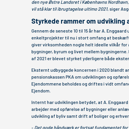
den nye Østre Landsret i Københavns Nordhavn, 
vil stå klar til ibrugtagelse ultimo 2021
, siger As
Styrkede rammer om udvikling a
Gennem de seneste 10 til 15 år har A. Enggaard 
enkeltprojekter til nu i stort omfang at beskæf
giver virksomheden nogle helt ideelle vilkår for
bygninger, byrum og livet mellem bygningerne.
af 2021 er blevet styrket yderligere både ekster
Eksternt udbyggede koncernen i 2020 blandt a
pensionskassen PKA om udviklingen og opførel
Ejendommene beholdes og driftes i vidt omfang
Ejendom.
Internt har udviklingen betydet, at A. Enggaard 
arbejder med opførelse af bygninger eller anl
udvikling af byliv samt drift af boliger og erhver
-
Det gode håndværk er fortsat fundamentet for