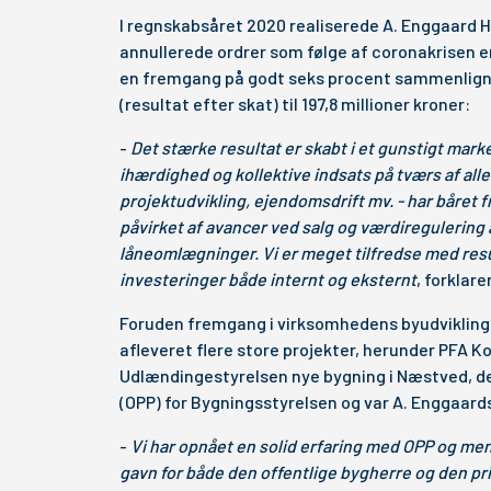
I regnskabsåret 2020 realiserede A. Enggaard 
annullerede ordrer som følge af coronakrisen en
en fremgang på godt seks procent sammenligne
(resultat efter skat) til 197,8 millioner kroner:
-
Det stærke resultat er skabt i et gunstigt mar
ihærdighed og kollektive indsats på tværs af al
projektudvikling, ejendomsdrift mv. - har båret f
påvirket af avancer ved salg og værdiregulerin
låneomlægninger. Vi er meget tilfredse med resul
investeringer både internt og eksternt
, forklar
Foruden fremgang i virksomhedens byudviklings
afleveret flere store projekter, herunder PFA K
Udlændingestyrelsen nye bygning i Næstved, der
(OPP) for Bygningsstyrelsen og var A. Enggaards
-
Vi har opnået en solid erfaring med OPP og mene
gavn for både den offentlige bygherre og den priv