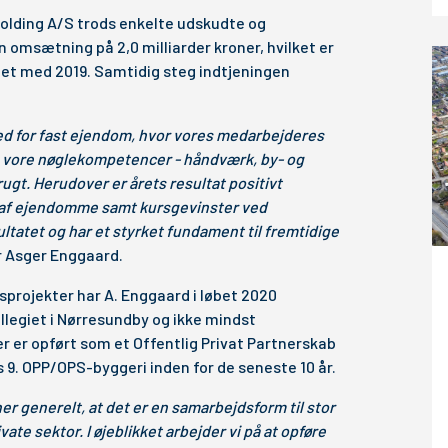
Holding A/S trods enkelte udskudte og
 omsætning på 2,0 milliarder kroner, hvilket er
t med 2019. Samtidig steg indtjeningen
ked for fast ejendom, hvor vores medarbejderes
le vore nøglekompetencer - håndværk, by- og
rugt. Herudover er årets resultat positivt
g af ejendomme samt kursgevinster ved
tatet og har et styrket fundament til fremtidige
er Asger Enggaard.
projekter har A. Enggaard i løbet 2020
ollegiet i Nørresundby og ikke mindst
 er opført som et Offentlig Privat Partnerskab
 9. OPP/OPS-byggeri inden for de seneste 10 år.
r generelt, at det er en samarbejdsform til stor
ate sektor. I øjeblikket arbejder vi på at opføre