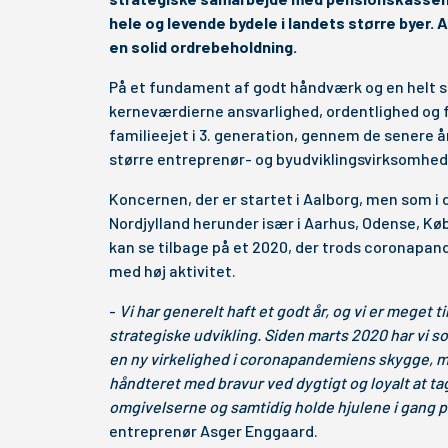
hele og levende bydele i landets større byer. 
en solid ordrebeholdning.
På et fundament af godt håndværk og en helt s
kerneværdierne ansvarlighed, ordentlighed og f
familieejet i 3. generation, gennem de senere år
større entreprenør- og byudviklingsvirksomhed
Koncernen, der er startet i Aalborg, men som i 
Nordjylland herunder især i Aarhus, Odense, Kø
kan se tilbage på et 2020, der trods coronapan
med høj aktivitet.
-
Vi har generelt haft et godt år, og vi er meget
strategiske udvikling. Siden marts 2020 har vi 
en ny virkelighed i coronapandemiens skygge, 
håndteret med bravur ved dygtigt og loyalt at ta
omgivelserne og samtidig holde hjulene i gang p
entreprenør Asger Enggaard.