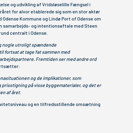
e og udvikling af Vridsløselille Fængsel i
året for alvor etablerede sig som en stor aktør
ed Odense Kommune og Lindø Port of Odense om
 en samarbejds- og intentionsaftale med Steen
und centralt i Odense.
og nogle utroligt spændende
 til fortsat at tage fat sammen med
arbejdspartnere. Fremtiden ser med andre ord
ortsætter:
asituationen og de implikationer, som
ig prisstigning på visse byggematerialer, og det er
en af året
.
tivitetsniveau og en tilfredsstillende omsætning