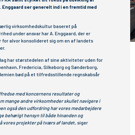
A. Enggaard ser generelt ind i en fremtid med
ærlig virksomhedskultur baseret på
rihed under ansvar har A. Enggaard, der er
 for alvor konsolideret sig om en af landets
er.
dag har størstedelen af sine aktiviteter uden for
benhavn, Fredericia, Silkeborg og Sønderborg,
demien bød på et tilfredsstillende regnskabsår
 tilfredse med koncernens resultater og
som mange andre virksomheder skullet navigere i
men også den udfordring har vores medarbejdere
ge behørigt hensyn til både hinanden og
å vores projekter på tværs af lande
t, siger