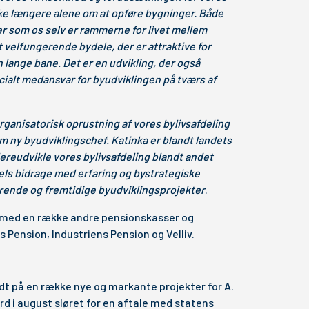
kke længere alene om at opføre bygninger. Både
r som os selv er rammerne for livet mellem
bt velfungerende bydele, der er attraktive for
lange bane. Det er en udvikling, der også
cialt medansvar for byudviklingen på tværs af
 organisatorisk oprustning af vores bylivsafdeling
 ny byudviklingschef. Katinka er blandt landets
ereudvikle vores bylivsafdeling blandt andet
ls bidrage med erfaring og bystrategiske
ærende og fremtidige byudviklingsprojekter
.
 med en række andre pensionskasser og
 Pension, Industriens Pension og Velliv.
t på en række nye og markante projekter for A.
 i august sløret for en aftale med statens