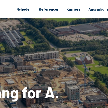
Nyheder
Referencer
Karriere
Ansvarligh
g for A.