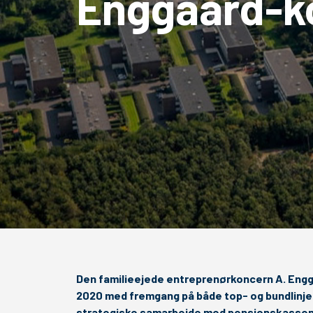
Enggaard-k
Den familieejede entreprenørkoncern A. Enggaa
2020 med fremgang på både top- og bundlinje.
strategiske samarbejde med pensionskassen P