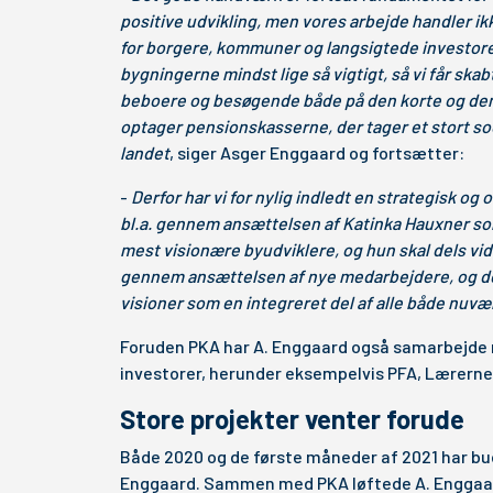
positive udvikling, men vores arbejde handler i
for borgere, kommuner og langsigtede investore
bygningerne mindst lige så vigtigt, så vi får ska
beboere og besøgende både på den korte og den 
optager pensionskasserne, der tager et stort so
landet
, siger Asger Enggaard og fortsætter:
-
Derfor har vi for nylig indledt en strategisk og
bl.a. gennem ansættelsen af Katinka Hauxner som
mest visionære byudviklere, og hun skal dels vid
gennem ansættelsen af nye medarbejdere, og de
visioner som en integreret del af alle både nuv
Foruden PKA har A. Enggaard også samarbejde
investorer, herunder eksempelvis PFA, Lærernes
Store projekter venter forude
Både 2020 og de første måneder af 2021 har bud
Enggaard. Sammen med PKA løftede A. Enggaard