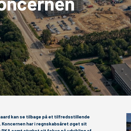
oncernen
rd kan se tilbage på et tilfredsstillende
 Koncernen har i regnskabsåret øget sit
KA samt styrket sit fokus på udvikling af