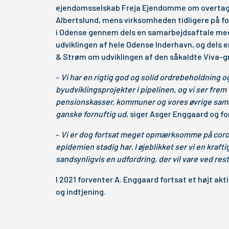
ejendomsselskab Freja Ejendomme om overtagels
Albertslund, mens virksomheden tidligere på for
i Odense gennem dels en samarbejdsaftale m
udviklingen af hele Odense Inderhavn, og dels
& Strøm om udviklingen af den såkaldte Viva-gr
-
Vi har en rigtig god og solid ordrebeholdning 
byudviklingsprojekter i pipelinen, og vi ser frem
pensionskasser, kommuner og vores øvrige sam
ganske fornuftig ud
, siger Asger Enggaard og f
-
Vi er dog fortsat meget opmærksomme på coron
epidemien stadig har. I øjeblikket ser vi en kraft
sandsynligvis en udfordring, der vil vare ved rest
I 2021 forventer A. Enggaard fortsat et højt ak
og indtjening.