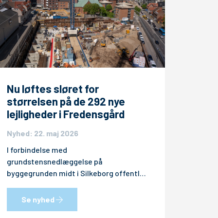
Nu løftes sløret for
størrelsen på de 292 nye
lejligheder i Fredensgård
Nyhed: 22. maj 2026
I forbindelse med
grundstensnedlæggelse på
byggegrunden midt i Silkeborg offentl…
Se nyhed