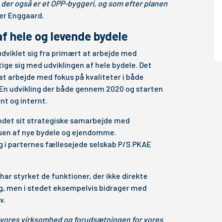
der også er et OPP-byggeri, og som efter planen
ger Enggaard.
f hele og levende bydele
udviklet sig fra primært at arbejde med
tige sig med udviklingen af hele bydele. Det
 at arbejde med fokus på kvaliteter i både
 En udvikling der både gennem 2020 og starten
nt og internt.
ndet sit strategiske samarbejde med
sen af nye bydele og ejendomme.
 i parternes fællesejede selskab P/S PKAE
har styrket de funktioner, der ikke direkte
æg, men i stedet eksempelvis bidrager med
v.
 vores virksomhed og forudsætningen for vores