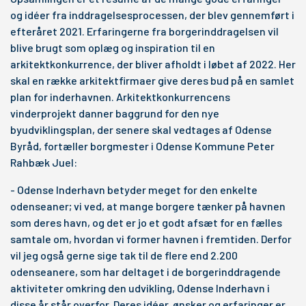
og idéer fra inddragelsesprocessen, der blev gennemført i
efteråret 2021. Erfaringerne fra borgerinddragelsen vil
blive brugt som oplæg og inspiration til en
arkitektkonkurrence, der bliver afholdt i løbet af 2022. Her
skal en række arkitektfirmaer give deres bud på en samlet
plan for inderhavnen. Arkitektkonkurrencens
vinderprojekt danner baggrund for den nye
byudviklingsplan, der senere skal vedtages af Odense
Byråd, fortæller borgmester i Odense Kommune Peter
Rahbæk Juel:
- Odense Inderhavn betyder meget for den enkelte
odenseaner; vi ved, at mange borgere tænker på havnen
som deres havn, og det er jo et godt afsæt for en fælles
samtale om, hvordan vi former havnen i fremtiden. Derfor
vil jeg også gerne sige tak til de flere end 2.200
odenseanere, som har deltaget i de borgerinddragende
aktiviteter omkring den udvikling, Odense Inderhavn i
disse år står overfor. Deres idéer, ønsker og erfaringer er