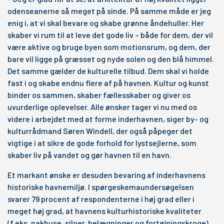
odenseanerne så meget på sinde. På samme måde er jeg
enig i, at vi skal bevare og skabe grønne åndehuller. Her
skaber vi rum til at leve det gode liv – både for dem, der vil
være aktive og bruge byen som motionsrum, og dem, der
bare vil ligge på græsset og nyde solen og den blå himmel.
Det samme gælder de kulturelle tilbud. Dem skal vi holde
fast i og skabe endnu flere af på havnen. Kultur og kunst
binder os sammen, skaber fællesskaber og giver os
uvurderlige oplevelser. Alle ønsker tager vi nu med os
videre i arbejdet med at forme inderhavnen, siger by- og
kulturrådmand Søren Windell, der også påpeger det
vigtige i at sikre de gode forhold for lystsejlerne, som
skaber liv på vandet og gør havnen til en havn.
Et markant ønske er desuden bevaring af inderhavnens
historiske havnemiljø. I spørgeskemaundersøgelsen
svarer 79 procent af respondenterne i høj grad eller i
meget høj grad, at havnens kulturhistoriske kvaliteter
(f.eks. pakhuse, siloer, belægninger og fortøjningskroge)