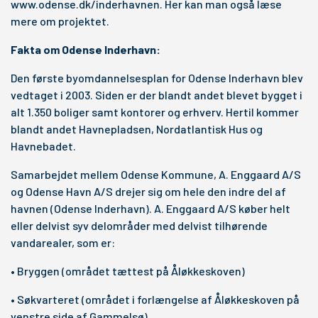
www.odense.dk/inderhavnen. Her kan man også læse
mere om projektet.
Fakta om Odense Inderhavn:
Den første byomdannelsesplan for Odense Inderhavn blev
vedtaget i 2003. Siden er der blandt andet blevet bygget i
alt 1.350 boliger samt kontorer og erhverv. Hertil kommer
blandt andet Havnepladsen, Nordatlantisk Hus og
Havnebadet.
Samarbejdet mellem Odense Kommune, A. Enggaard A/S
og Odense Havn A/S drejer sig om hele den indre del af
havnen (Odense Inderhavn). A. Enggaard A/S køber helt
eller delvist syv delområder med delvist tilhørende
vandarealer, som er:
• Bryggen (området tættest på Åløkkeskoven)
• Søkvarteret (området i forlængelse af Åløkkeskoven på
venstre side af Gammelsø)