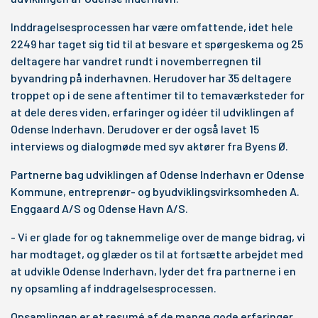
Inddragelsesprocessen har være omfattende, idet hele
2249 har taget sig tid til at besvare et spørgeskema og 25
deltagere har vandret rundt i novemberregnen til
byvandring på inderhavnen. Herudover har 35 deltagere
troppet op i de sene aftentimer til to temaværksteder for
at dele deres viden, erfaringer og idéer til udviklingen af
Odense Inderhavn. Derudover er der også lavet 15
interviews og dialogmøde med syv aktører fra Byens Ø.
Partnerne bag udviklingen af Odense Inderhavn er Odense
Kommune, entreprenør- og byudviklingsvirksomheden A.
Enggaard A/S og Odense Havn A/S.
- Vi er glade for og taknemmelige over de mange bidrag, vi
har modtaget, og glæder os til at fortsætte arbejdet med
at udvikle Odense Inderhavn, lyder det fra partnerne i en
ny opsamling af inddragelsesprocessen.
Opsamlingen er et resumé af de mange gode erfaringer